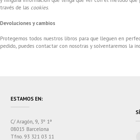
y ninguna información que tenga que ver con el método que p
través de las
cookies
.
Devoluciones y cambios
Protegemos todos nuestros libros para que lleguen en perfec
pedido, puedes contactar con nosotras y solventaremos la in
ESTAMOS EN:
S
C/ Aragón, 9, 3º 1ª
08015 Barcelona
Tfno. 93 321 03 11