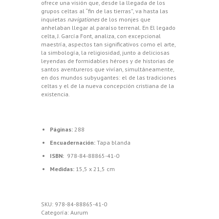
ofrece una visión que, desde la llegada de los
grupos celtas al “fin de las tierras”, va hasta las
inquietas
navigationes
de los monjes que
anhelaban llegar al paraíso terrenal. En El legado
celta, J. García Font, analiza, con excepcional
maestría, aspectos tan significativos como el arte,
la simbología, la religiosidad, junto a deliciosas
leyendas de formidables héroes y de historias de
santos aventureros que vivían, simultáneamente,
en dos mundos subyugantes: el de las tradiciones
celtas y el de la nueva concepción cristiana de la
existencia.
Páginas:
288
Encuadernación:
Tapa blanda
ISBN:
978-84-88865-41-0
Medidas:
15,5 x 21,5 cm
SKU:
978-84-88865-41-0
Categoría:
Aurum