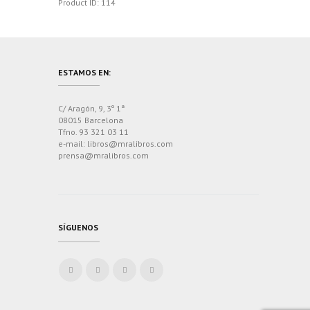
Product ID:
114
ESTAMOS EN:
C/ Aragón, 9, 3º 1ª
08015 Barcelona
Tfno. 93 321 03 11
e-mail: libros@mralibros.com
prensa@mralibros.com
SÍGUENOS