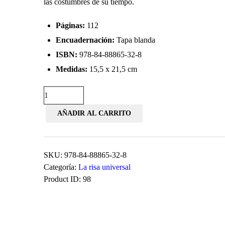
las costumbres de su tiempo.
Páginas:
112
Encuadernación:
Tapa blanda
ISBN:
978-84-88865-32-8
Medidas:
15,5 x 21,5 cm
El
diablo
AÑADIR AL CARRITO
cojuelo
cantidad
SKU:
978-84-88865-32-8
Categoría:
La risa universal
Product ID:
98