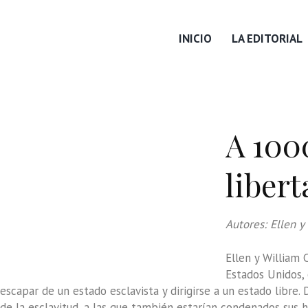
INICIO
LA EDITORIAL
A 1000
Descargar portada en buena
libert
calidad
Nota de prensa
Leer primeras páginas
Autores: Ellen y
Ellen y William 
Estados Unidos,
escapar de un estado esclavista y dirigirse a un estado libre
de la esclavitud, a las que también estarían condenados sus h