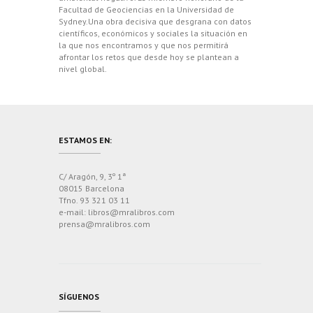
Facultad de Geociencias en la Universidad de
Sydney.Una obra decisiva que desgrana con datos
científicos, económicos y sociales la situación en
la que nos encontramos y que nos permitirá
afrontar los retos que desde hoy se plantean a
nivel global.
ESTAMOS EN:
C/ Aragón, 9, 3º 1ª
08015 Barcelona
Tfno. 93 321 03 11
e-mail: libros@mralibros.com
prensa@mralibros.com
SÍGUENOS