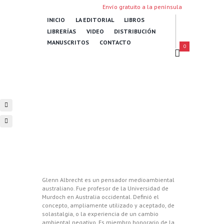
Envío gratuito a la península
INICIO
LA EDITORIAL
LIBROS
LIBRERÍAS
VIDEO
DISTRIBUCIÓN
MANUSCRITOS
CONTACTO
0
Glenn Albrecht
es un pensador medioambiental
australiano. Fue profesor de la Universidad de
Murdoch en Australia occidental. Definió el
concepto, ampliamente utilizado y aceptado, de
solastalgia, o la experiencia de un cambio
ambiental negativo. Es miembro honorario de la